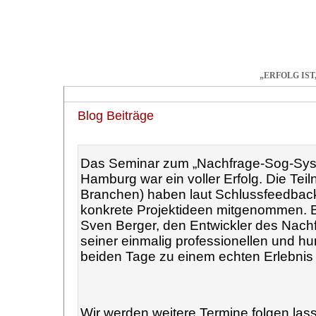
„ERFOLG IST
Start
Training
Coaching
Bücher
Artikel
Tr
Blog Beiträge
„Nachfrage-Sog-Seminar“
Das Seminar zum „Nachfrage-Sog-Syst
Hamburg war ein voller Erfolg. Die Te
Branchen) haben laut Schlussfeedback
konkrete Projektideen mitgenommen. 
Sven Berger, den Entwickler des Nach
seiner einmalig professionellen und hu
beiden Tage zu einem echten Erlebnis 
Wir werden weitere Termine folgen las