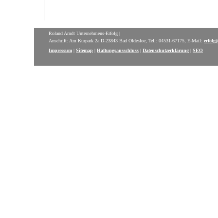
Roland Arndt Unternehmens-Erfolg |
Anschrift: Am Kurpark 2a D-23843 Bad Oldesloe, Tel.: 04531-67175, E-Mail:
erfolg
Impressum
|
Sitemap
|
Haftungsausschluss
|
Datenschutzerklärung
|
SEO