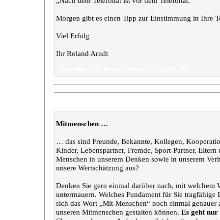
„Nach dem Telefonat ist vor dem Telefonat.“
Morgen gibt es einen Tipp zur Einstimmung in Ihre 
Viel Erfolg
Ihr Roland Arndt
geschrieben von Roland Arndt am Do. 09.Juli 2009
„Welchen Wert geben Sie Ihren Mitmenschen?“
Mitmenschen …
… das sind Freunde, Bekannte, Kollegen, Kooperation
Kinder, Lebenspartner, Fremde, Sport-Partner, Eltern
Menschen in unserem Denken sowie in unserem Verha
unsere Wertschätzung aus?
Denken Sie gern einmal darüber nach, mit welchem W
untermauern. Welches Fundament für Sie tragfähige
sich das Wort „Mit-Menschen“ noch einmal genauer a
unseren Mitmenschen gestalten können.
Es geht n