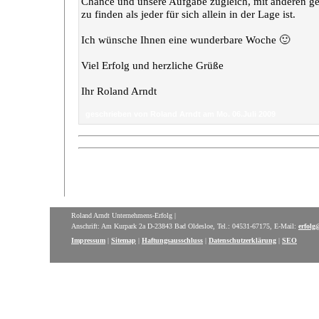
Chance und unsere Aufgabe zugleich, mit anderen 
zu finden als jeder für sich allein in der Lage ist.
Ich wünsche Ihnen eine wunderbare Woche 🙂
Viel Erfolg und herzliche Grüße
Ihr Roland Arndt
geschrieben von Roland Arndt am Mo. 06.Juli 2009
Roland Arndt Unternehmens-Erfolg |
Anschrift: Am Kurpark 2a D-23843 Bad Oldesloe, Tel.: 04531-67175, E-Mail:
erfolg
Impressum
|
Sitemap
|
Haftungsausschluss
|
Datenschutzerklärung
|
SEO