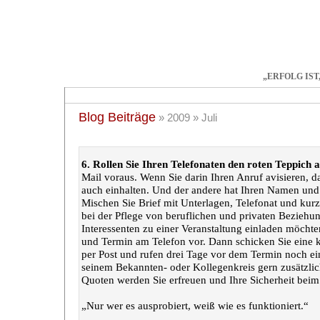
„ERFOLG IST
Start
Training
Coaching
Bücher
Artikel
Tr
Blog Beiträge
» 2009 » Juli
„6. Telefon-Tipp“
6. Rollen Sie Ihren Telefonaten den roten Teppich a
Mail voraus. Wenn Sie darin Ihren Anruf avisieren, 
auch einhalten. Und der andere hat Ihren Namen und 
Mischen Sie Brief mit Unterlagen, Telefonat und kur
bei der Pflege von beruflichen und privaten Bezieh
Interessenten zu einer Veranstaltung einladen möchte
und Termin am Telefon vor. Dann schicken Sie eine 
per Post und rufen drei Tage vor dem Termin noch ei
seinem Bekannten- oder Kollegenkreis gern zusätzli
Quoten werden Sie erfreuen und Ihre Sicherheit beim 
„Nur wer es ausprobiert, weiß wie es funktioniert.“