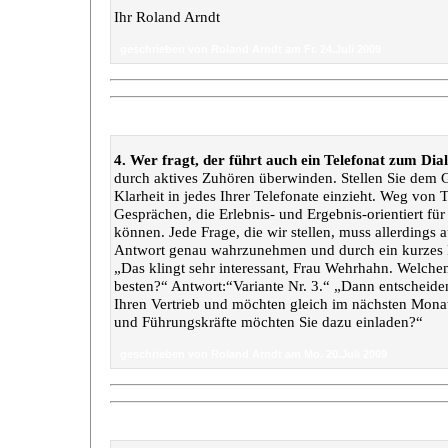
Ihr Roland Arndt
geschrieben von Roland Arndt am Fr. 24.Juli 2009
„4. Telefon-Tipp“
4. Wer fragt, der führt auch ein Telefonat zum Dia
durch aktives Zuhören überwinden. Stellen Sie dem 
Klarheit in jedes Ihrer Telefonate einzieht. Weg von 
Gesprächen, die Erlebnis- und Ergebnis-orientiert für
können. Jede Frage, die wir stellen, muss allerdings 
Antwort genau wahrzunehmen und durch ein kurzes 
„Das klingt sehr interessant, Frau Wehrhahn. Welche
besten?“ Antwort:“Variante Nr. 3.“ „Dann entscheiden 
Ihren Vertrieb und möchten gleich im nächsten Monat
und Führungskräfte möchten Sie dazu einladen?“
geschrieben von Roland Arndt am Mo. 20.Juli 2009
„Telefon-Tipp Nr. 3“