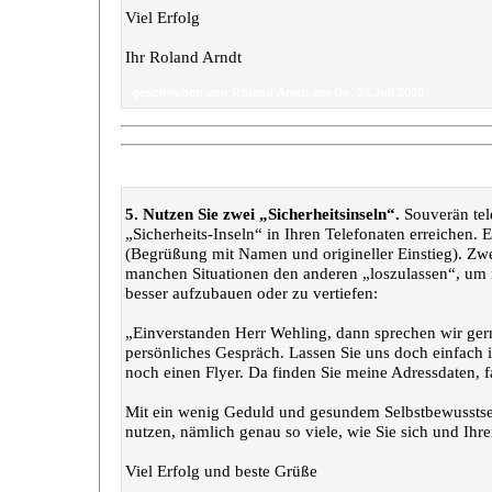
Viel Erfolg
Ihr Roland Arndt
geschrieben von Roland Arndt am Do. 30.Juli 2009
„5. Telefon-Tipp“
5. Nutzen Sie zwei „Sicherheitsinseln“.
Souverän tele
„Sicherheits-Inseln“ in Ihren Telefonaten erreichen. E
(Begrüßung mit Namen und origineller Einstieg). Zwei
manchen Situationen den anderen „loszulassen“, um 
besser aufzubauen oder zu vertiefen:
„Einverstanden Herr Wehling, dann sprechen wir gern
persönliches Gespräch. Lassen Sie uns doch einfach i
noch einen Flyer. Da finden Sie meine Adressdaten, f
Mit ein wenig Geduld und gesundem Selbstbewusstse
nutzen, nämlich genau so viele, wie Sie sich und Ih
Viel Erfolg und beste Grüße