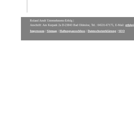
Roland Arndt Unternehmens-Erfolg |
Anschrift: Am Kurpark 2a D-23843 Bad Oldesloe, Tel.: 04531-67175, E-Mail:
erfolg
Impressum
|
Sitemap
|
Haftungsausschluss
|
Datenschutzerklärung
|
SEO