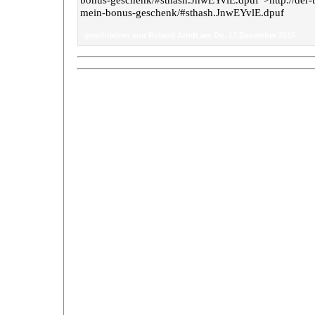
mein-bonus-geschenk/#sthash.JnwEYvlE.dpuf
geschrieben von Roland Arndt am Do. 17.Dezember 2015