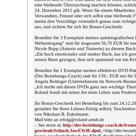
eine bleibende Überraschung machen können, schicke
24. Dezember 2015 gilt. Wenn Sie einem Mitarbeiter
Verwandten, Freund oder sich selbst eine bleibend
meine drei Vorschläge vermutlich genau zum richtige
aus, und sichern Sie sich Ihr Bonus-Geschenk:
Bestellen Sie 3 Exemplare meines autobiografischen B
Weltuntergang“ statt für insgesamt 56,70 EUR für nu
Nicole Rupp (Autorin und Trainerin) zu diesem Buch
„Ein hoch emotionales und starkes Buch, das ich gern
seinen Bann gezogen, liest sich spannend wie ein Kri
Bestellen Sie 1 Exemplar meines effektiven DVD-Pa
(Der Beziehungs-Coach) statt für 139,- EUR nur für 
Angela Reitinger (Unternehmerin im Network-Busine
„Ich durfte mit diesen DVDs ganz neu wichtige The
Roland Arndt mit seiner Art mein Leben zum Positive
Ihr Bonus-Geschenk bei Bestellung bis zum 24.12.20
gestalten Sie Ihren Lebens-Erfolg selbst), Taschenb
von Nikolaus B. Enkelmann.
Mail bitte an erfolg@roland-arndt.de
– See more at:
http://der-beziehungs-coach.de/freue
geschenk/#sthash.JnwEYvlE.dpuf
„>http://der-bezie
bonus-geschenk/#sthash.JnwEYvlE.dpuf“>http://der-b