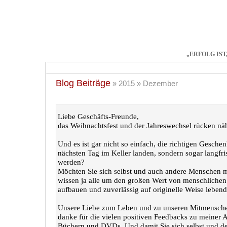
„ERFOLG IST
Start
Training
Coaching
Bücher
Artikel
Tr
Blog Beiträge
» 2015 » Dezember
Schenken tut auch dem gut, der etwas verschenkt :-)
Liebe Geschäfts-Freunde,
das Weihnachtsfest und der Jahreswechsel rücken nä
Und es ist gar nicht so einfach, die richtigen Geschen
nächsten Tag im Keller landen, sondern sogar langfri
werden?
Möchten Sie sich selbst und auch andere Menschen mi
wissen ja alle um den großen Wert von menschlichen V
aufbauen und zuverlässig auf originelle Weise lebend
Unsere Liebe zum Leben und zu unseren Mitmensche
danke für die vielen positiven Feedbacks zu meiner A
Büchern und DVDs. Und damit Sie sich selbst und de