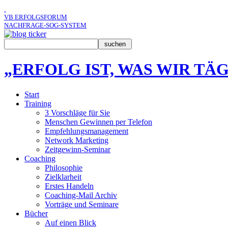
VB ERFOLGSFORUM
NACHFRAGE-SOG-SYSTEM
„ERFOLG IST, WAS WIR TÄ
Start
Training
3 Vorschläge für Sie
Menschen Gewinnen per Telefon
Empfehlungsmanagement
Network Marketing
Zeitgewinn-Seminar
Coaching
Philosophie
Zielklarheit
Erstes Handeln
Coaching-Mail Archiv
Vorträge und Seminare
Bücher
Auf einen Blick