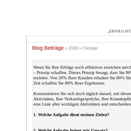
„ERFOLG IST
Start
Training
Coaching
Bücher
Artikel
Tr
Blog Beiträge
» 2008 » Oktober
„Streben Sie nach Effektivität?“
Wenn Sie Ihre Erfolge noch effektiver erreichen mö
– Prinzip schaffen. Dieses Prinzip besagt, dass Sie
erzielen. Von 20% Ihrer Kunden erhalten Sie 80% I
Zeit schaffen Sie 80% Ihrer Ergebnisse.
Konzentrieren Sie sich doch täglich darauf, mit diese
Aktivitäten, Ihre Verkaufsgesprüche, Ihre Kontaktpfle
eine Liste aller wichtigen Aktivitäten und entscheide
1. Welche Aufgabe dient meinen Zielen?
2. Welche Aufgabe bringt mir Umsatz?