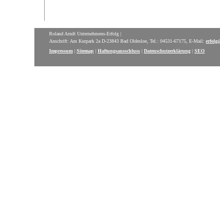
Roland Arndt Unternehmens-Erfolg |
Anschrift: Am Kurpark 2a D-23843 Bad Oldesloe, Tel.: 04531-67175, E-Mail:
erfolg
Impressum
|
Sitemap
|
Haftungsausschluss
|
Datenschutzerklärung
|
SEO