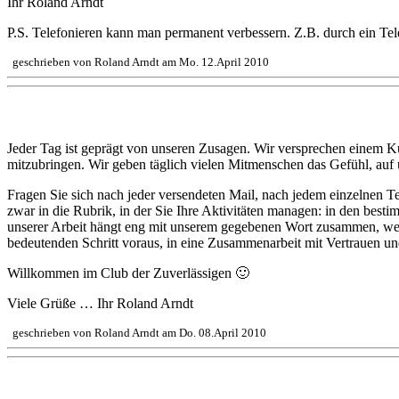
Ihr Roland Arndt
P.S. Telefonieren kann man permanent verbessern. Z.B. durch ein Tele
geschrieben von Roland Arndt am Mo. 12.April 2010
Unsere täglichen Versprechungen …
Jeder Tag ist geprägt von unseren Zusagen. Wir versprechen einem K
mitzubringen. Wir geben täglich vielen Mitmenschen das Gefühl, auf u
Fragen Sie sich nach jeder versendeten Mail, nach jedem einzelnen T
zwar in die Rubrik, in der Sie Ihre Aktivitäten managen: in den bes
unserer Arbeit hängt eng mit unserem gegebenen Wort zusammen, wei
bedeutenden Schritt voraus, in eine Zusammenarbeit mit Vertrauen 
Willkommen im Club der Zuverlässigen 🙂
Viele Grüße … Ihr Roland Arndt
geschrieben von Roland Arndt am Do. 08.April 2010
Mehr Energie durch eine glückliche Partnerschaft