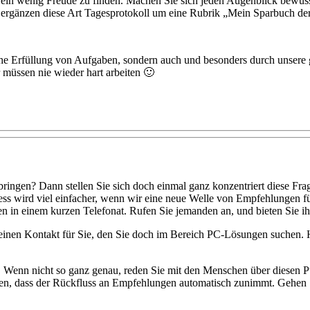
, ein wenig Freude zu finden. Machen Sie sich jeden Augenblick bewuss
 ergänzen diese Art Tagesprotokoll um eine Rubrik „Mein Sparbuch de
che Erfüllung von Aufgaben, sondern auch und besonders durch unsere 
 müssen nie wieder hart arbeiten 🙂
en? Dann stellen Sie sich doch einmal ganz konzentriert diese Fra
zess wird viel einfacher, wenn wir eine neue Welle von Empfehlungen
n einem kurzen Telefonat. Rufen Sie jemanden an, und bieten Sie ihm
abe einen Kontakt für Sie, den Sie doch im Bereich PC-Lösungen such
Wenn nicht so ganz genau, reden Sie mit den Menschen über diesen Pu
rken, dass der Rückfluss an Empfehlungen automatisch zunimmt. Gehe