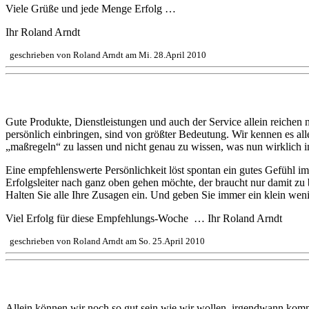
Viele Grüße und jede Menge Erfolg …
Ihr Roland Arndt
geschrieben von Roland Arndt am Mi. 28.April 2010
Sind Sie eine empfehlenswerte Persönlichkeit?
Gute Produkte, Dienstleistungen und auch der Service allein reichen
persönlich einbringen, sind von größter Bedeutung. Wir kennen es alle,
„maßregeln“ zu lassen und nicht genau zu wissen, was nun wirklich im
Eine empfehlenswerte Persönlichkeit löst spontan ein gutes Gefühl i
Erfolgsleiter nach ganz oben gehen möchte, der braucht nur damit zu 
Halten Sie alle Ihre Zusagen ein. Und geben Sie immer ein klein wen
Viel Erfolg für diese Empfehlungs-Woche … Ihr Roland Arndt
geschrieben von Roland Arndt am So. 25.April 2010
Jeder von uns hat eine Menge zu bieten
Allein können wir noch so gut sein wie wir wollen, irgendwann kom