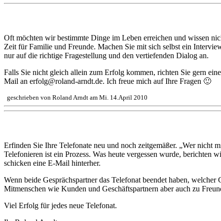
Auf welche Fragen suchen Sie eine Antwort?
Oft möchten wir bestimmte Dinge im Leben erreichen und wissen nich
Zeit für Familie und Freunde. Machen Sie mit sich selbst ein Intervie
nur auf die richtige Fragestellung und den vertiefenden Dialog an.
Falls Sie nicht gleich allein zum Erfolg kommen, richten Sie gern ei
Mail an erfolg@roland-arndt.de. Ich freue mich auf Ihre Fragen 🙂
geschrieben von Roland Arndt am Mi. 14.April 2010
Erfolgreich telefonieren
Erfinden Sie Ihre Telefonate neu und noch zeitgemäßer. „Wer nicht mi
Telefonieren ist ein Prozess. Was heute vergessen wurde, berichten 
schicken eine E-Mail hinterher.
Wenn beide Gesprächspartner das Telefonat beendet haben, welcher G
Mitmenschen wie Kunden und Geschäftspartnern aber auch zu Freun
Viel Erfolg für jedes neue Telefonat.