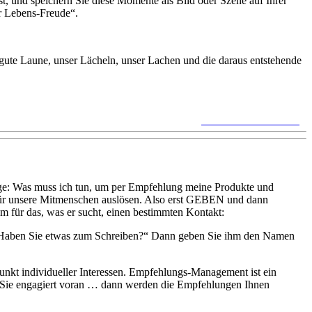
t, und speichern Sie diese Momente als Bild oder Szene auf Ihrer
r Lebens-Freude“.
gute Laune, unser Lächeln, unser Lachen und die daraus entstehende
keine Kommentare »
ge: Was muss ich tun, um per Empfehlung meine Produkte und
 für unsere Mitmenschen auslösen. Also erst GEBEN und dann
 für das, was er sucht, einen bestimmten Kontakt:
en. Haben Sie etwas zum Schreiben?“ Dann geben Sie ihm den Namen
nkt individueller Interessen. Empfehlungs-Management ist ein
n Sie engagiert voran … dann werden die Empfehlungen Ihnen