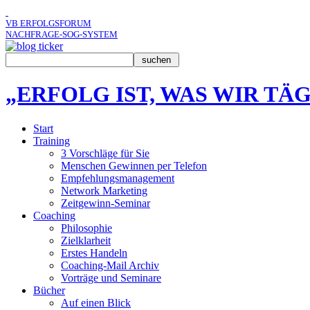
VB ERFOLGSFORUM
NACHFRAGE-SOG-SYSTEM
„ERFOLG IST, WAS WIR TÄ
Start
Training
3 Vorschläge für Sie
Menschen Gewinnen per Telefon
Empfehlungsmanagement
Network Marketing
Zeitgewinn-Seminar
Coaching
Philosophie
Zielklarheit
Erstes Handeln
Coaching-Mail Archiv
Vorträge und Seminare
Bücher
Auf einen Blick