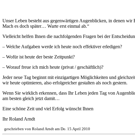
Unser Leben funktioniert von Augenblick zu Augenblick
Unser Leben besteht aus gegenwärtigen Augenblicken, in denen wir Ent
Mach es doch später… Warte erst einmal ab.“
Vielleicht helfen Ihnen die nachfolgenden Fragen bei der Entscheidu
– Welche Aufgaben werde ich heute noch effektiver erledigen?
– Wofür ist heute der beste Zeitpunkt?
– Worauf freue ich mich heute (privat / geschäftlich)?
Jeder neue Tag beginnt mit einzigartigen Möglichkeiten und gleichze
wir heute optimieren, also erfolgreicher gestalten als noch gestern.
Wenn Sie wirklich erkennen, dass Ihr Leben jeden Tag von Augenblic
am besten gleich jetzt damit…
Eine schöne Zeit und viel Erfolg wünscht Ihnen
Ihr Roland Arndt
geschrieben von Roland Arndt am Do. 15.April 2010