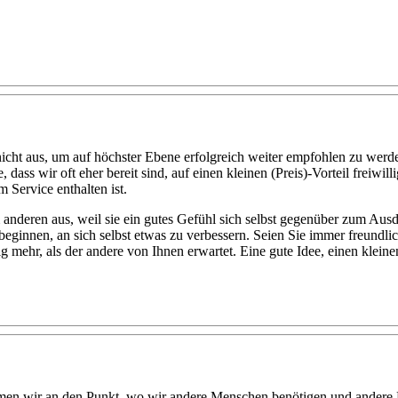
 nicht aus, um auf höchster Ebene erfolgreich weiter empfohlen zu wer
 dass wir oft eher bereit sind, auf einen kleinen (Preis)-Vorteil freiwi
 Service enthalten ist.
m anderen aus, weil sie ein gutes Gefühl sich selbst gegenüber zum Au
beginnen, an sich selbst etwas zu verbessern. Seien Sie immer freundl
ig mehr, als der andere von Ihnen erwartet. Eine gute Idee, einen kle
men wir an den Punkt, wo wir andere Menschen benötigen und andere 