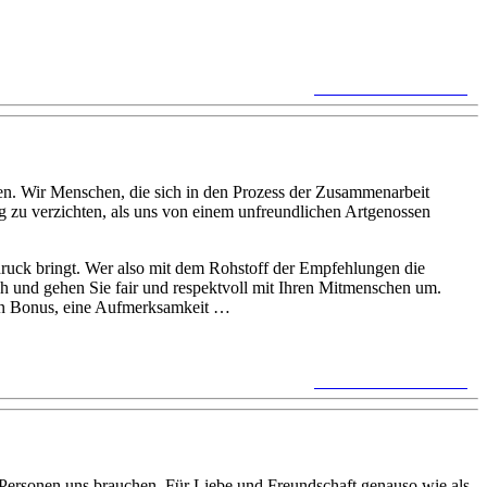
keine Kommentare »
den. Wir Menschen, die sich in den Prozess der Zusammenarbeit
llig zu verzichten, als uns von einem unfreundlichen Artgenossen
sdruck bringt. Wer also mit dem Rohstoff der Empfehlungen die
ich und gehen Sie fair und respektvoll mit Ihren Mitmenschen um.
inen Bonus, eine Aufmerksamkeit …
keine Kommentare »
Personen uns brauchen. Für Liebe und Freundschaft genauso wie als