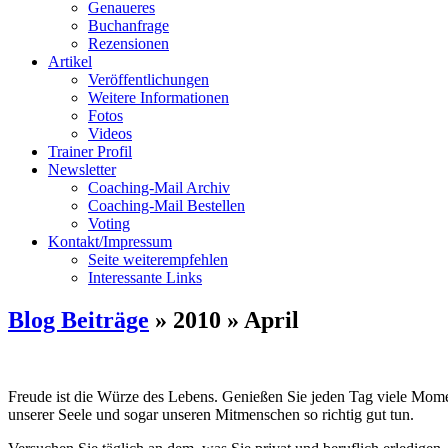
Genaueres
Buchanfrage
Rezensionen
Artikel
Veröffentlichungen
Weitere Informationen
Fotos
Videos
Trainer Profil
Newsletter
Coaching-Mail Archiv
Coaching-Mail Bestellen
Voting
Kontakt/Impressum
Seite weiterempfehlen
Interessante Links
Blog Beiträge
» 2010 » April
Ein Tag mit Freude ist ein guter Tag
Freude ist die Würze des Lebens. Genießen Sie jeden Tag viele Mome
unserer Seele und sogar unseren Mitmenschen so richtig gut tun.