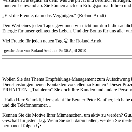
Versuchen Sie täglich an dem, was Sie privat und beruflich erledigen
inneren Leinwand ab. Sie können auch ein Erfolgsjournal führen und
„Erst die Freude, dann das Vergnügen.“ (Roland Arndt)
Den Wert eines jeden Tages gewinnen wir nicht nur durch die sachli
Energie für unser gelingendes Leben. Und der Bonus für uns alle: wir
Viel Freude für jeden neuen Tag 🙂 Ihr Roland Arndt
geschrieben von Roland Arndt am Fr. 30.April 2010
Empfehlungen für neue Kontakte
Wollen Sie das Thema Empfehlungs-Management zum Aufschwung bring
Dienstleistungen neuen Kontakten vorstellen zu können? Dieser Pro
ERHALTEN. „Trainieren“ Sie doch Ihre Kunden und andere Personen i
„Hallo Herr Schmidt, hier spricht Ihr Berater Peter Kaufner, ich h
und die Telefonnummer…
Kennen Sie die Motive Ihrer Mitmenschen, um aktiv zu werden? Gut. 
Geschäft für jeden Tag. Wenn Sie sich daran halten, werden Sie me
permanent folgen 🙂